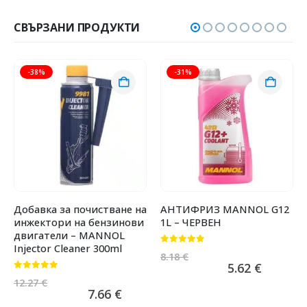
СВЪРЗАНИ ПРОДУКТИ
-38%
-31%
Добавка за почистване на
АНТИФРИЗ MANNOL G12
инжектори на бензинови
1L – ЧЕРВЕН
двигатели – MANNOL
Injector Cleaner 300ml
0
от 5
8.18
€
5.62
€
0
от 5
12.27
€
7.66
€