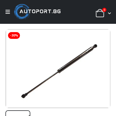
0
-30%