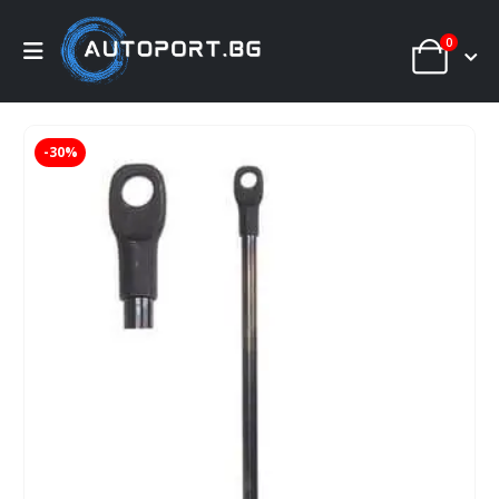
0
-30%