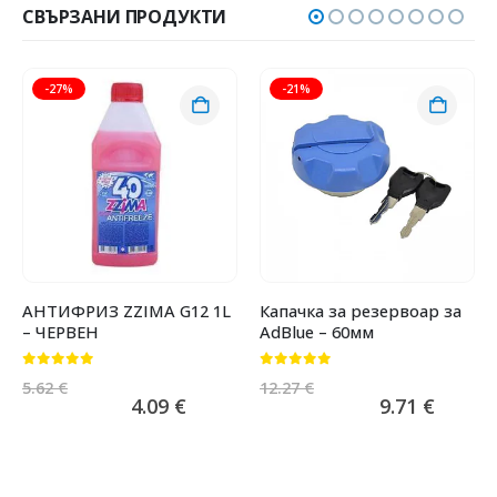
СВЪРЗАНИ ПРОДУКТИ
-27%
-21%
АНТИФРИЗ ZZIMA G12 1L
Капачка за резервоар за
– ЧЕРВЕН
AdBlue – 60мм
0
от 5
0
от 5
5.62
€
12.27
€
4.09
€
9.71
€