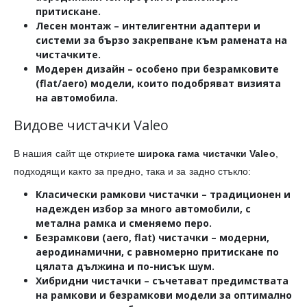
притискане.
Лесен монтаж
– интелигентни адаптери и
системи за бързо закрепване към рамената на
чистачките.
Модерен дизайн
– особено при безрамковите
(flat/aero) модели, които подобряват визията
на автомобила.
Видове чистачки Valeo
В нашия сайт ще откриете
широка гама чистачки Valeo
,
подходящи както за предно, така и за задно стъкло:
Класически рамкови чистачки
– традиционен и
надежден избор за много автомобили, с
метална рамка и сменяемо перо.
Безрамкови (aero, flat) чистачки
– модерни,
аеродинамични, с равномерно притискане по
цялата дължина и по-нисък шум.
Хибридни чистачки
– съчетават предимствата
на рамкови и безрамкови модели за оптимално