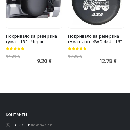
Покривало за резервна
Покривало за резервна
гума – 15″ – Черно
гума с лого 4WD 4×4 – 16″
0
от 5
0
от 5
14.31
€
17.38
€
9.20
€
12.78
€
КОНТАКТИ
Телефон:
0876 543 239