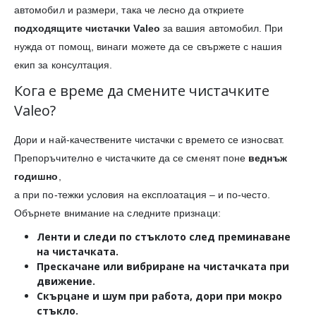
автомобил и размери, така че лесно да откриете
подходящите чистачки Valeo
за вашия автомобил. При
нужда от помощ, винаги можете да се свържете с нашия
екип за консултация.
Кога е време да смените чистачките
Valeo?
Дори и най-качествените чистачки с времето се износват.
Препоръчително е чистачките да се сменят поне
веднъж
годишно
,
а при по-тежки условия на експлоатация – и по-често.
Обърнете внимание на следните признаци:
Ленти и следи
по стъклото след преминаване
на чистачката.
Прескачане или вибриране
на чистачката при
движение.
Скърцане и шум
при работа, дори при мокро
стъкло.