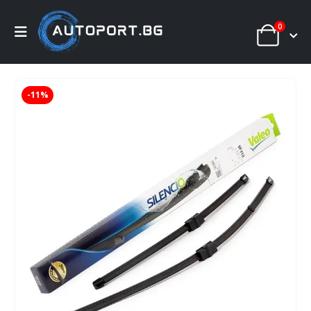
0
-11%