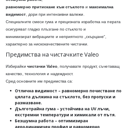
равномерно притискане към стъклото
и
максимална
видимост
, дори при интензивни валежи.
Специалните смеси гума и прецизната изработка на перата
осигуряват гладко плъзгане по стъклото и
минимизират вибрациите и неприятното „скърцане“,
характерно за нискокачествените чистачки.
Предимства на чистачките Valeo
Избирайки
чистачки Valeo
, получавате продукт, съчетаващ
качество, технология и надеждност.
Сред основните им предимства са:
Отлична видимост
– равномерно почистване по
цялата дължина на стъклото, без пропуски и
размазване.
Дълготрайна гума
– устойчива на UV лъчи,
екстремни температури и химикали от пътя.
Безшумна работа
– оптимизиран
аеродинамичен профил и равномерно