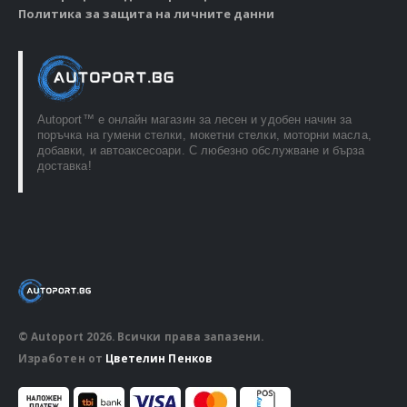
Политика за защита на личните данни
Autoport™ e онлайн магазин за лесен и удобен начин за
поръчка на гумени стелки, мокетни стелки, моторни масла,
добавки, и автоаксесоари. С любезно обслужване и бърза
доставка!
© Autoport 2026. Всички права запазени.
Изработен от
Цветелин Пенков