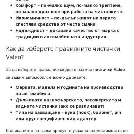
Комфорт
– по-малко шум, по-малко трептене,
по-малко дразнене при работа на чистачките.
Икономичност
– по-дълъг живот на перата
спестява средства от честа смяна.
Надеждност
– доказано качество от марка с
традиции в автомобилната индустрия.
Как да изберете правилните чистачки
Valeo?
За да изберете правилния модел и размер
чистачки Valeo
за вашия автомобил, е важно да знаете:
Марката, модела и годината на производство
на автомобила.
Дължината
на шофьорската, пасажерската и
задната чистачка (ако се различават).
Типа на захващане
– кука (hook), байонет, pin
или друг специфичен вид адаптер.
В описанието на всеки продукт е указана съвместимостта по