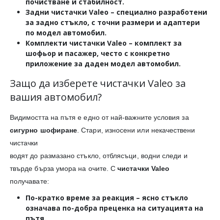
почистване и стабилност.
Задни чистачки Valeo
– специално разработени
за задно стъкло, с точни размери и адаптери
по модел автомобил.
Комплекти чистачки Valeo
– комплект за
шофьор и пасажер, често с конкретно
приложение за даден модел автомобил.
Защо да изберете чистачки Valeo за
вашия автомобил?
Видимостта на пътя е едно от най-важните условия за
сигурно шофиране
. Стари, износени или некачествени
чистачки
водят до размазано стъкло, отблясъци, водни следи и
твърде бърза умора на очите. С
чистачки Valeo
получавате:
По-кратко време за реакция
– ясно стъкло
означава по-добра преценка на ситуацията на
пътя.