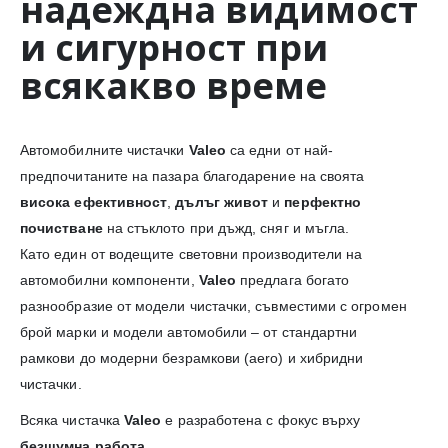
надеждна видимост
и сигурност при
всякакво време
Автомобилните чистачки
Valeo
са едни от най-
предпочитаните на пазара благодарение на своята
висока ефективност
,
дълъг живот
и
перфектно
почистване
на стъклото при дъжд, сняг и мъгла.
Като един от водещите световни производители на
автомобилни компоненти,
Valeo
предлага богато
разнообразие от модели чистачки, съвместими с огромен
брой марки и модели автомобили – от стандартни
рамкови до модерни безрамкови (aero) и хибридни
чистачки.
Всяка чистачка
Valeo
е разработена с фокус върху
безшумна работа
,