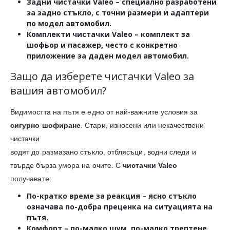
Задни чистачки Valeo
– специално разработени
за задно стъкло, с точни размери и адаптери
по модел автомобил.
Комплекти чистачки Valeo
– комплект за
шофьор и пасажер, често с конкретно
приложение за даден модел автомобил.
Защо да изберете чистачки Valeo за
вашия автомобил?
Видимостта на пътя е едно от най-важните условия за
сигурно шофиране
. Стари, износени или некачествени
чистачки
водят до размазано стъкло, отблясъци, водни следи и
твърде бърза умора на очите. С
чистачки Valeo
получавате:
По-кратко време за реакция
– ясно стъкло
означава по-добра преценка на ситуацията на
пътя.
Комфорт
– по-малко шум, по-малко трептене,