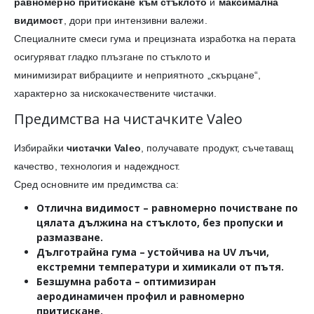
равномерно притискане към стъклото
и
максимална
видимост
, дори при интензивни валежи.
Специалните смеси гума и прецизната изработка на перата
осигуряват гладко плъзгане по стъклото и
минимизират вибрациите и неприятното „скърцане“,
характерно за нискокачествените чистачки.
Предимства на чистачките Valeo
Избирайки
чистачки Valeo
, получавате продукт, съчетаващ
качество, технология и надеждност.
Сред основните им предимства са:
Отлична видимост
– равномерно почистване по
цялата дължина на стъклото, без пропуски и
размазване.
Дълготрайна гума
– устойчива на UV лъчи,
екстремни температури и химикали от пътя.
Безшумна работа
– оптимизиран
аеродинамичен профил и равномерно
притискане.