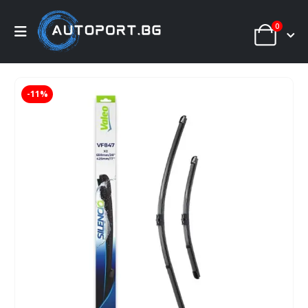
0
-11%