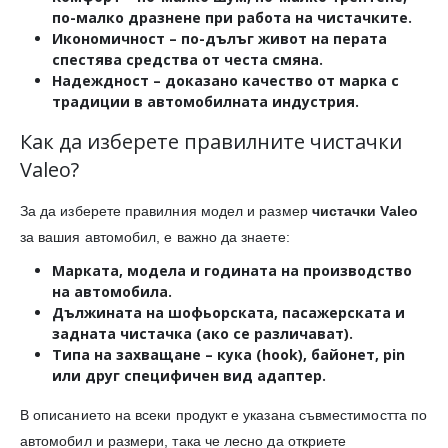
по-малко дразнене при работа на чистачките.
Икономичност
– по-дълъг живот на перата
спестява средства от честа смяна.
Надеждност
– доказано качество от марка с
традиции в автомобилната индустрия.
Как да изберете правилните чистачки
Valeo?
За да изберете правилния модел и размер
чистачки Valeo
за вашия автомобил, е важно да знаете:
Марката, модела и годината на производство
на автомобила.
Дължината
на шофьорската, пасажерската и
задната чистачка (ако се различават).
Типа на захващане
– кука (hook), байонет, pin
или друг специфичен вид адаптер.
В описанието на всеки продукт е указана съвместимостта по
автомобил и размери, така че лесно да откриете