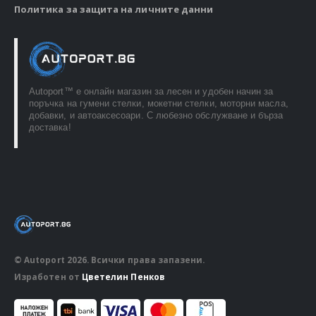
Политика за защита на личните данни
Autoport™ e онлайн магазин за лесен и удобен начин за
поръчка на гумени стелки, мокетни стелки, моторни масла,
добавки, и автоаксесоари. С любезно обслужване и бърза
доставка!
© Autoport 2026. Всички права запазени.
Изработен от
Цветелин Пенков