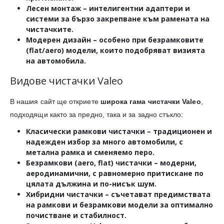
Лесен монтаж
– интелигентни адаптери и
системи за бързо закрепване към рамената на
чистачките.
Модерен дизайн
– особено при безрамковите
(flat/aero) модели, които подобряват визията
на автомобила.
Видове чистачки Valeo
В нашия сайт ще откриете
широка гама чистачки Valeo
,
подходящи както за предно, така и за задно стъкло:
Класически рамкови чистачки
– традиционен и
надежден избор за много автомобили, с
метална рамка и сменяемо перо.
Безрамкови (aero, flat) чистачки
– модерни,
аеродинамични, с равномерно притискане по
цялата дължина и по-нисък шум.
Хибридни чистачки
– съчетават предимствата
на рамкови и безрамкови модели за оптимално
почистване и стабилност.