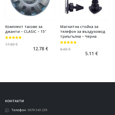
Комплект тасове за
Магнитна стойка за
джанти – CLASIC – 15″
телефон за въздуховод
триъгълна – Черна
0
от 5
17.89
€
0
от 5
12.78
€
8.69
€
5.11
€
КОНТАКТИ
Телефон:
0876 543 239