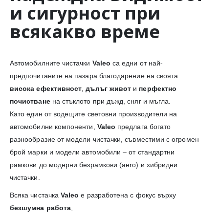
и сигурност при
всякакво време
Автомобилните чистачки
Valeo
са едни от най-
предпочитаните на пазара благодарение на своята
висока ефективност
,
дълъг живот
и
перфектно
почистване
на стъклото при дъжд, сняг и мъгла.
Като един от водещите световни производители на
автомобилни компоненти,
Valeo
предлага богато
разнообразие от модели чистачки, съвместими с огромен
брой марки и модели автомобили – от стандартни
рамкови до модерни безрамкови (aero) и хибридни
чистачки.
Всяка чистачка
Valeo
е разработена с фокус върху
безшумна работа
,