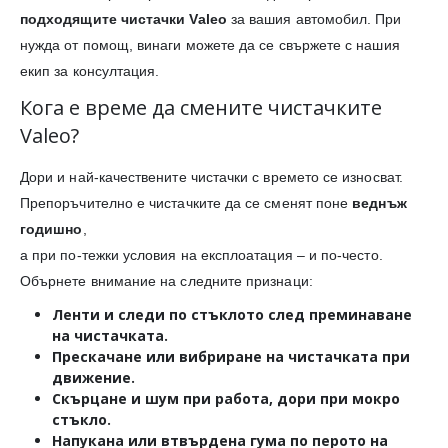
подходящите чистачки Valeo
за вашия автомобил. При
нужда от помощ, винаги можете да се свържете с нашия
екип за консултация.
Кога е време да смените чистачките
Valeo?
Дори и най-качествените чистачки с времето се износват.
Препоръчително е чистачките да се сменят поне
веднъж
годишно
,
а при по-тежки условия на експлоатация – и по-често.
Обърнете внимание на следните признаци:
Ленти и следи
по стъклото след преминаване
на чистачката.
Прескачане или вибриране
на чистачката при
движение.
Скърцане и шум
при работа, дори при мокро
стъкло.
Напукана или втвърдена гума
по перото на