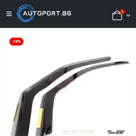
0
-18%