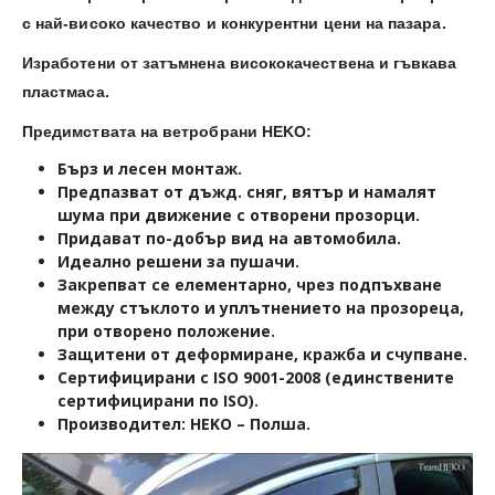
с най-високо качество и конкурентни цени на пазара.
Изработени от затъмнена висококачествена и гъвкава
пластмаса.
Предимствата на ветробрани HEKO:
Бърз и лесен монтаж.
Предпазват от дъжд. сняг, вятър и намалят
шума при движение с отворени прозорци.
Придават по-добър вид на автомобила.
Идеално решени за пушачи.
Закрепват се елементарно, чрез подпъхване
между стъклото и уплътнението на прозореца,
при отворено положение.
Защитени от деформиране, кражба и счупване.
Сертифицирани с ISO 9001-2008 (единствените
сертифицирани по ISO).
Производител: HEKO – Полша.